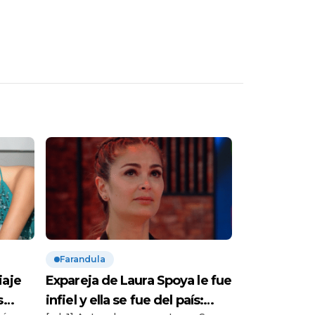
Farandula
iaje
Expareja de Laura Spoya le fue
s
infiel y ella se fue del país: