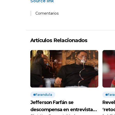
Source link
Comentarios
Artículos Relacionados
Farandula
Fara
Jefferson Farfán se
Revel
descompensa en entrevista
‘reto