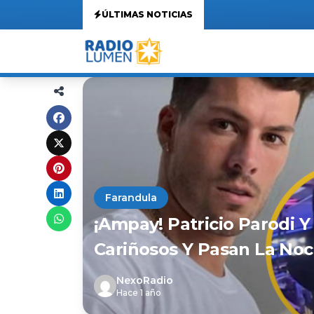
ÚLTIMAS NOTICIAS
Farandula
¡Ampay! Patricio Parodi Y
Cariñosos Y Pasan La No
NexoRadio
Hace 1 año