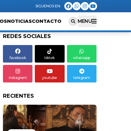
EOS
NOTICIAS
CONTACTO
MENU
REDES SOCIALES
facebook
tiktok
whatsapp
instagram
youtube
telegram
RECIENTES