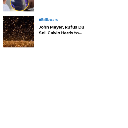
vistos cariñosos y pasan
la noche juntos
Billboard
John Mayer, Rufus Du
Sol, Calvin Harris to
Headline Rise Festival
2025