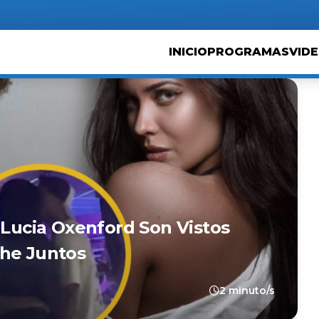
INICIO
PROGRAMAS
VID
 Lucia Oxenford Son Vistos
che Juntos
2 minuto/s