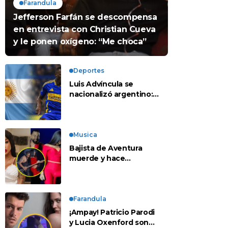
Farandula
Jefferson Farfán se descompensa
en entrevista con Christian Cueva
y le ponen oxígeno: “Me choca”
Deportes
Luis Advíncula se
nacionalizó argentino:
¿deja la selección
peruana?
Musica
Bajista de Aventura
muerde y hace
tocamientos indebidos
a Yailin en concierto
Farandula
¡Ampay! Patricio Parodi
y Lucia Oxenford son