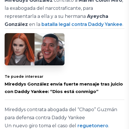
Mireddys González
contrató a
Mariel Colón Miró
,
la exabogada del narcotraficante, para
representarla a ella y a su hermana
Ayeycha
González
en la
batalla legal contra Daddy Yankee
.
Te puede interesar
Mireddys González envía fuerte mensaje tras juicio
con Daddy Yankee: “Dios está conmigo”
Mireddys contrata abogada del “Chapo” Guzmán
para defensa contra Daddy Yankee
Un nuevo giro toma el caso del
reguetonero
.