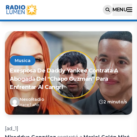
MENU
Musica
Exesposa De Daddy Yankee Contrata A
Abogada Del “Chapo Guzmán” Para
Enfrentar Al Cangri
NexoRadio
2 minuto/s
Hace 1 año
[ad_1]