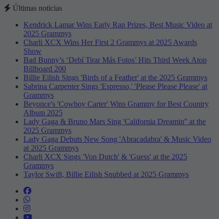
Últimas noticias
Kendrick Lamar Wins Early Rap Prizes, Best Music Video at
2025 Grammys
Charli XCX Wins Her First 2 Grammys at 2025 Awards
Show
Bad Bunny’s ‘Debí Tirar Más Fotos’ Hits Third Week Atop
Billboard 200
Billie Eilish Sings 'Birds of a Feather' at the 2025 Grammys
Sabrina Carpenter Sings 'Espresso,' 'Please Please Please' at
Grammys
Beyonce's 'Cowboy Carter' Wins Grammy for Best Country
Album 2025
Lady Gaga & Bruno Mars Sing 'California Dreamin'' at the
2025 Grammys
Lady Gaga Debuts New Song 'Abracadabra' & Music Video
at 2025 Grammys
Charli XCX Sings 'Von Dutch' & 'Guess' at the 2025
Grammys
Taylor Swift, Billie Eilish Snubbed at 2025 Grammys