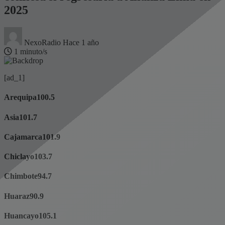
2025
NexoRadio
Hace 1 año
1 minuto/s
[ad_1]
Arequipa
100.5
Asia
101.7
Cajamarca
101.9
Chiclayo
103.7
Chimbote
94.7
Huaraz
90.9
Huancayo
105.1