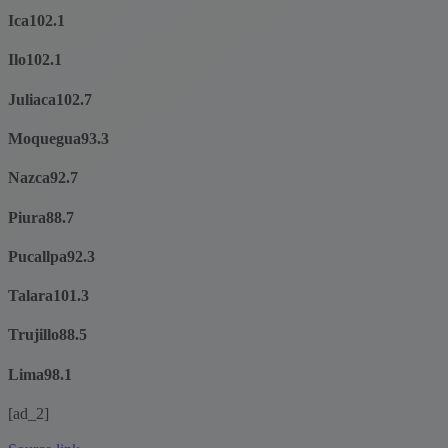
Ica
102.1
Ilo
102.1
Juliaca
102.7
Moquegua
93.3
Nazca
92.7
Piura
88.7
Pucallpa
92.3
Talara
101.3
Trujillo
88.5
Lima
98.1
[ad_2]