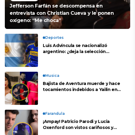
Jefferson Farfán se descompensa en
entrevista con Christian Cueva y le ponen
oxígeno: “Me choca”
Deportes
Luis Advíncula se nacionalizó
argentino: ¿deja la selección
peruana?
Musica
Bajista de Aventura muerde y hace
tocamientos indebidos a Yailin en
concierto
Farandula
¡Ampay! Patricio Parodi y Lucia
Oxenford son vistos cariñosos y
pasan la noche juntos